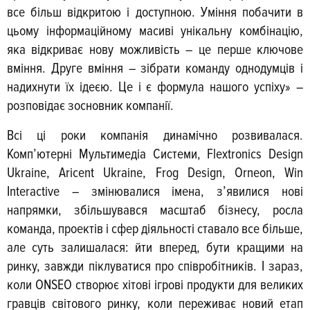
все більш відкритою і доступною. Уміння побачити в
цьому інформа­ційному масиві унікальну комбінацію,
яка відкриває нову можливість – це перше ключове
вміння. Друге вміння – зібрати команду однодумців і
надихнути їх ідеєю. Це і є формула нашого успіху» –
розповідає зосновник компанії.
Всі ці роки компанія динамічно розвивалася.
Комп’ютерні Мультимедіа Системи, Flextronics Design
Ukraine, Aricent Ukraine, Frog Design, Orneon, Win
Interactive – змінювалися імена, з’явилися нові
напрямки, збільшувався масштаб бізнесу, росла
команда, проектів і сфер діяльності ставало все більше,
але суть залишалася: йти вперед, бути кращими на
ринку, завжди піклуватися про спів­робітників. І зараз,
коли ONSEO створює хітові ігрові продукти для великих
гравців світового ринку, коли переживає новий етап