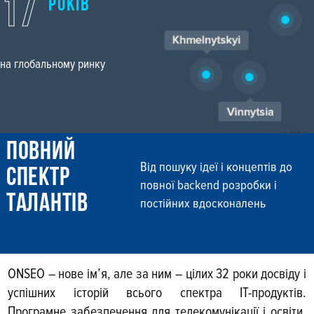
17
РОКIВ
на глобальному ринку
ПОВНИЙ
Від пошуку ідеї і концептів до
СПЕКТР
повної backend розробки і
ТАЛАНТIВ
постійних вдосконалень
ONSEO – нове ім’я, але за ним – цілих 32 роки досвіду і
успішних історій всього спектра IT-продуктів.
Програмне забез­печення для телекомунікації і освіти,