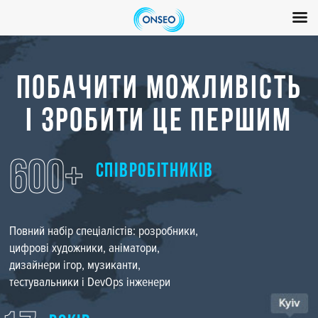
Перейти
до
ПОБАЧИТИ МОЖЛИВIСТЬ
вмісту
I ЗРОБИТИ ЦЕ ПЕРШИМ
600+
СПIВРОБIТНИКIВ
Повний набір спеціалістів: розробники,
цифрові художники, аніматори,
дизайнери ігор, музиканти,
тестувальники і DevOps інженери